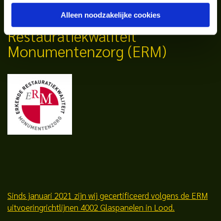
Stichting Erkende
Alleen noodzakelijke cookies
Restauratiekwaliteit
Monumentenzorg (ERM)
Sinds januari 2021 zijn wij gecertificeerd volgens de ERM
uitvoeringrichtlijnen 4002 Glaspanelen in Lood.