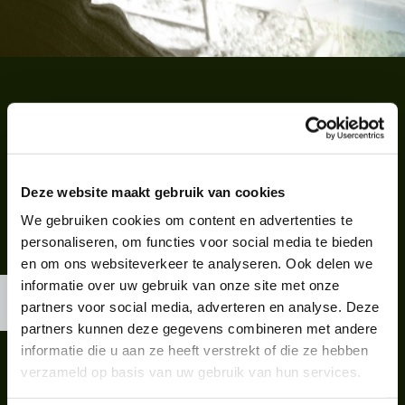
Contactgegevens van
Glasatelier Lichtraamwerk
Deze website maakt gebruik van cookies
We gebruiken cookies om content en advertenties te
personaliseren, om functies voor social media te bieden
Accepteer marketingcookies om deze kaart te
en om ons websiteverkeer te analyseren. Ook delen we
bekijken.
informatie over uw gebruik van onze site met onze
Accept cookies
partners voor social media, adverteren en analyse. Deze
partners kunnen deze gegevens combineren met andere
informatie die u aan ze heeft verstrekt of die ze hebben
verzameld op basis van uw gebruik van hun services.